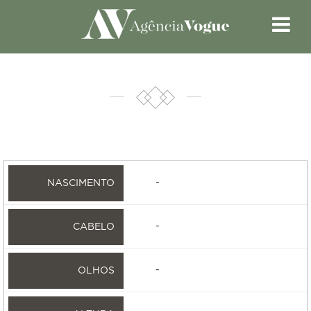
-
-
-