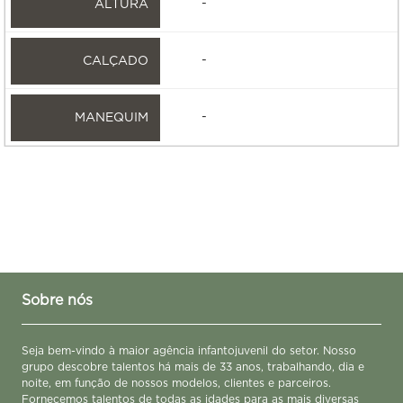
-
-
-
Sobre nós
Seja bem-vindo à maior agência infantojuvenil do setor. Nosso
grupo descobre talentos há mais de 33 anos, trabalhando, dia e
noite, em função de nossos modelos, clientes e parceiros.
Fornecemos talentos de todas as idades para as mais diversas