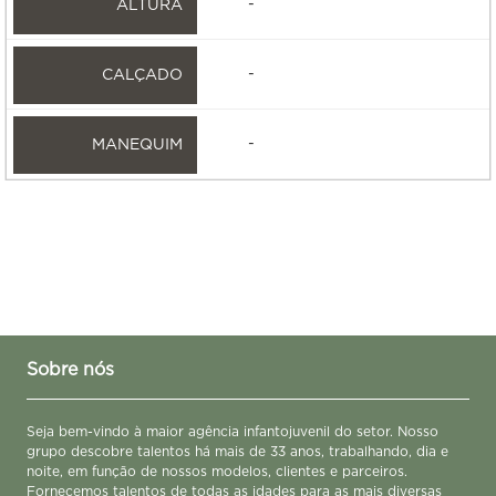
-
-
-
Sobre nós
Seja bem-vindo à maior agência infantojuvenil do setor. Nosso
grupo descobre talentos há mais de 33 anos, trabalhando, dia e
noite, em função de nossos modelos, clientes e parceiros.
Fornecemos talentos de todas as idades para as mais diversas