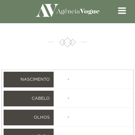
-
-
-