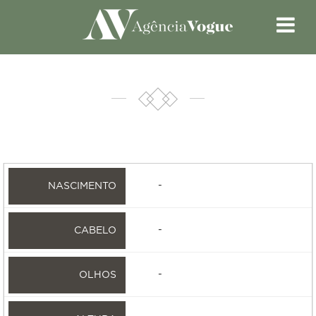
-
-
-