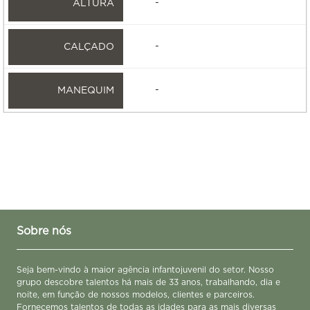
-
-
-
Sobre nós
Seja bem-vindo à maior agência infantojuvenil do setor. Nosso
grupo descobre talentos há mais de 33 anos, trabalhando, dia e
noite, em função de nossos modelos, clientes e parceiros.
Fornecemos talentos de todas as idades para as mais diversas